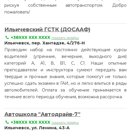
рискуя собственным автотранспортом. Добро
пожаловать!
Ильичевский ГСТК (ДОСААФ)
+38XXX XXX XXXX
показать телефон
Ильичевск, пер. Хантадзе, 4/276-Н
Проводим набор на постоянно действующие курсы
водителей (утренние, вечерние, выходного дня)
категорий А, A1, В, B1, C, C1. Наши опытные
преподаватели и инструктора сумеют передать вам
твердые и прочные знания, которые помогут не только
успешно сдать экзамен в ГАИ, но и легко влиться в ряды
автолюбителей. Оплата за обучение принимается в
течение всего периода обучения, возможна рассрочка.
Автошкола "Автодрайв-7"
+38XXX XXX XXXX
показать телефон
Ильичевск, ул. Ленина, 43-А